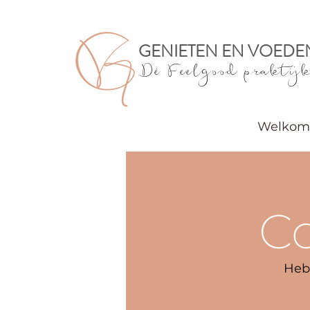
GENIETEN EN VOEDE
Dé Feelgood praktij
Welkom
C
Heb 