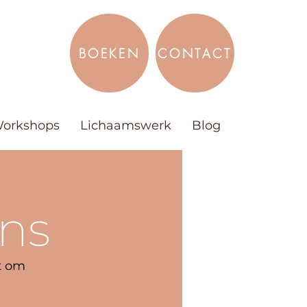
BOEKEN
CONTACT
orkshops
Lichaamswerk
Blog
ns
et om