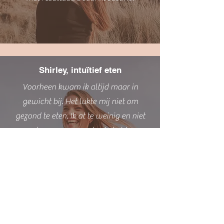
Shirley, intuïtief eten
Voorheen kwam ik altijd maar in
gewicht bij. Het lukte mij niet om
gezond te eten. Ik at te weinig en niet
voedzaam genoeg, dus je hebt me
geleerd om voedzaam te eten. De tips
die Justine gaf in het eerste deel zijn
enorm waardevol, ik leerde luisteren
naar mijn lichaam, ze gaf bruikbare
tips. Ze leerde me wat voedzaam eten
is. Je bent je meer bewust van wat je in