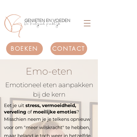
GENIETEN EN VOEDEN
Dé Feelgood praktijk
BOEKEN
CONTACT
Emo-eten
Emotioneel eten aanpakken
bij de kern
Eet je uit
stress, vermoeidheid,
verveling
of
moeilijke emoties
?
Misschien neem je je telkens opnieuw
voor om "meer wilskracht" te hebben,
maar beland je toch weer in hetzelfde