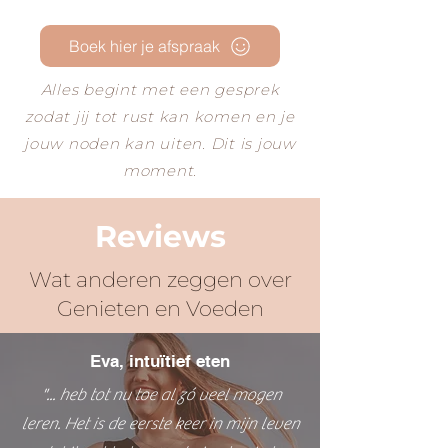
Boek hier je afspraak
Alles begint met een gesprek
zodat jij tot rust kan komen en je
jouw noden kan uiten. Dit is jouw
moment.
Reviews
Wat anderen zeggen over
Genieten en Voeden
Eva, intuïtief eten
"... heb tot nu toe al zó veel mogen
leren. Het is de eerste keer in mijn leven