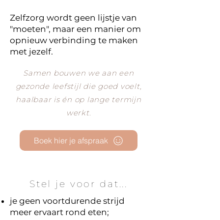
Zelfzorg wordt geen lijstje van
"moeten", maar een manier om
opnieuw verbinding te maken
met jezelf.
Samen bouwen we aan een
gezonde leefstijl die goed voelt,
haalbaar is én op lange termijn
werkt.
Boek hier je afspraak
Stel je voor dat...
je geen voortdurende strijd
meer ervaart rond eten;