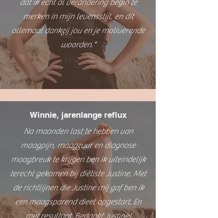
dat ik echt al verandering begin te
merken in mijn levensstijl, en dit
allemaal dankzij jou en je motiverende
woorden."
Winnie, jarenlange reflux
Na maanden last te hebben van
maagpijn, maagzuur en diagnose
maagbreuk te krijgen ben ik uiteindelijk
terecht gekomen bij diëtiste Justine. Met
de richtlijnen die Justine mij gaf ben ik
een maagsparend dieet opgestart. En
met resultaat. Bedankt Justine!