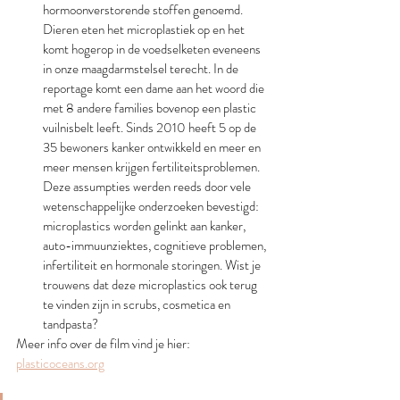
hormoonverstorende stoffen genoemd. 
Dieren eten het microplastiek op en het 
komt hogerop in de voedselketen eveneens 
in onze maagdarmstelsel terecht. In de 
reportage komt een dame aan het woord die 
met 8 andere families bovenop een plastic 
vuilnisbelt leeft. Sinds 2010 heeft 5 op de 
35 bewoners kanker ontwikkeld en meer en 
meer mensen krijgen fertiliteitsproblemen. 
Deze assumpties werden reeds door vele 
wetenschappelijke onderzoeken bevestigd: 
microplastics worden gelinkt aan kanker, 
auto-immuunziektes, cognitieve problemen, 
infertiliteit en hormonale storingen. Wist je 
trouwens dat deze microplastics ook terug 
te vinden zijn in scrubs, cosmetica en 
tandpasta? 
Meer info over de film vind je hier: 
plasticoceans.org