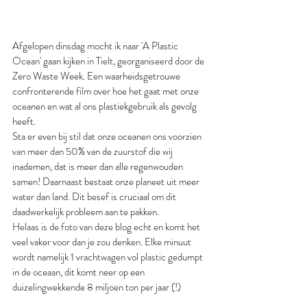
Afgelopen dinsdag mocht ik naar 'A Plastic 
Ocean' gaan kijken in Tielt, georganiseerd door de 
Zero Waste Week. Een waarheidsgetrouwe 
confronterende film over hoe het gaat met onze 
oceanen en wat al ons plastiekgebruik als gevolg 
heeft. 
Sta er even bij stil dat onze oceanen ons voorzien 
van meer dan 50% van de zuurstof die wij 
inademen, dat is meer dan alle regenwouden 
samen! Daarnaast bestaat onze planeet uit meer 
water dan land. Dit besef is cruciaal om dit 
daadwerkelijk probleem aan te pakken.
Helaas is de foto van deze blog echt en komt het 
veel vaker voor dan je zou denken. Elke minuut 
wordt namelijk 1 vrachtwagen vol plastic gedumpt 
in de oceaan, dit komt neer op een 
duizelingwekkende 8 miljoen ton per jaar (!) 