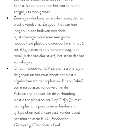
Frankrijk zou hebben en het wordt in een 
zorgelijk tempo groter...
Zeevogels denken, net als de vissen, dat het 
plastic voedsel is. Ze geven het aan hun 
jongen. In een buik van een dode 
pijlstormvogel vond men een grote 
hoeveelheid plastic die overeenkwam met 6 
tot 8 kg plastic in een mensenmaag, niet 
moeilijk dat het dier stierf, laat staan dat het 
kon vliegen. 
Onder invloed van UV stralen, stromingen, 
de golven en het zout wordt het plastic 
afgebroken tot microplastiek. Er zou 3440 
ton microplastic ronddwalen in de 
Atlantische oceaan. En de verhouding 
plastic tot plankton zou 1 op 2 zijn (!). Het 
microplastic is poreus en er binden zich 
giftige chemicaliën aan vast, verder bevat 
het microplastic EDC, 
Endocrine-
Disrupting Chemicals
, ofwel 