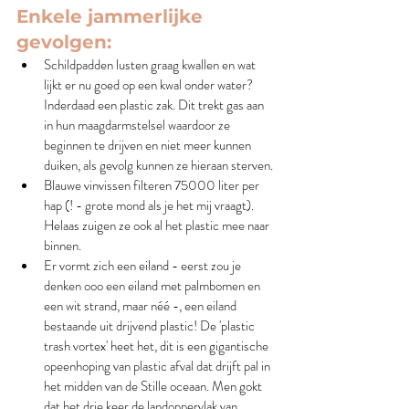
Enkele jammerlijke 
gevolgen:
Schildpadden lusten graag kwallen en wat 
lijkt er nu goed op een kwal onder water? 
Inderdaad een plastic zak. Dit trekt gas aan 
in hun maagdarmstelsel waardoor ze 
beginnen te drijven en niet meer kunnen 
duiken, als gevolg kunnen ze hieraan sterven. 
Blauwe vinvissen filteren 75000 liter per 
hap (! - grote mond als je het mij vraagt). 
Helaas zuigen ze ook al het plastic mee naar 
binnen. 
Er vormt zich een eiland - eerst zou je 
denken ooo een eiland met palmbomen en 
een wit strand, maar néé -, een eiland 
bestaande uit drijvend plastic! De 'plastic 
trash vortex' heet het, dit is een gigantische 
opeenhoping van plastic afval dat drijft pal in 
het midden van de Stille oceaan. Men gokt 
dat het drie keer de landoppervlak van 