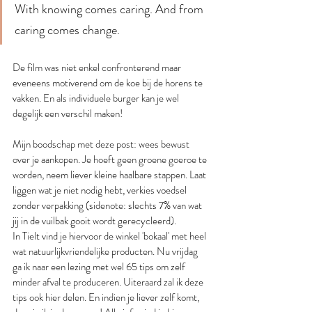
With knowing comes caring. And from 
caring comes change.
De film was niet enkel confronterend maar 
eveneens motiverend om de koe bij de horens te 
vakken. En als individuele burger kan je wel 
degelijk een verschil maken! 
Mijn boodschap met deze post: wees bewust 
over je aankopen. Je hoeft geen groene goeroe te 
worden, neem liever kleine haalbare stappen. Laat 
liggen wat je niet nodig hebt, verkies voedsel 
zonder verpakking (sidenote: slechts 7% van wat 
jij in de vuilbak gooit wordt gerecycleerd). 
In Tielt vind je hiervoor de winkel 'bokaal' met heel 
wat natuurlijkvriendelijke producten. Nu vrijdag 
ga ik naar een lezing met wel 65 tips om zelf 
minder afval te produceren. Uiteraard zal ik deze 
tips ook hier delen. En indien je liever zelf komt, 