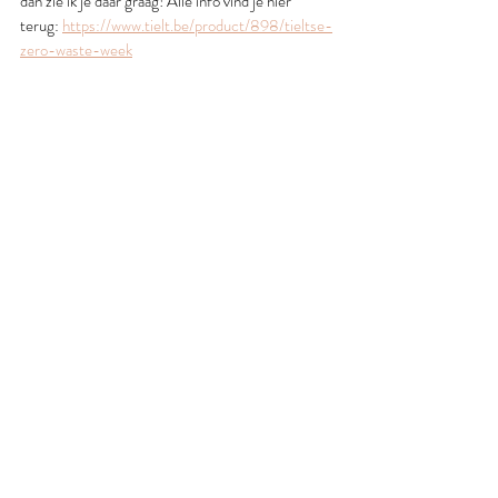
dan zie ik je daar graag! Alle info vind je hier 
terug: 
https://www.tielt.be/product/898/tieltse-
zero-waste-week
bron: 
https://www.10rivers1ocean.com/en/journal/grea
t-pacific-garbage-patch/