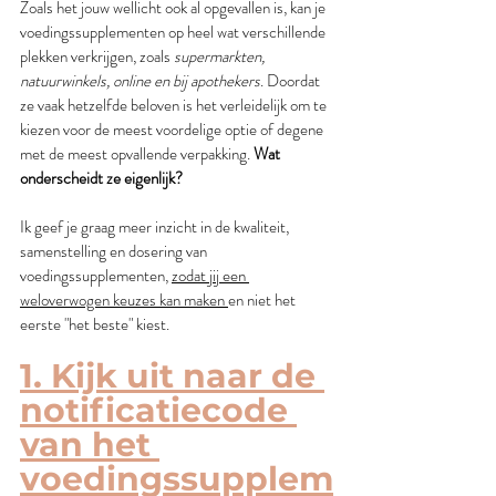
Zoals het jouw wellicht ook al opgevallen is, kan je 
voedingssupplementen op heel wat verschillende 
plekken verkrijgen, zoals 
supermarkten, 
natuurwinkels, online en bij apothekers
. Doordat 
ze vaak hetzelfde beloven is het verleidelijk om te 
kiezen voor de meest voordelige optie of degene 
met de meest opvallende verpakking. 
Wat 
onderscheidt ze eigenlijk? 
Ik geef je graag meer inzicht in de kwaliteit, 
samenstelling en dosering van 
voedingssupplementen, 
zodat jij een 
weloverwogen keuzes kan maken 
en niet het 
eerste "het beste" kiest.
1. Kijk uit naar de 
notificatiecode 
van het 
voedingssupplem