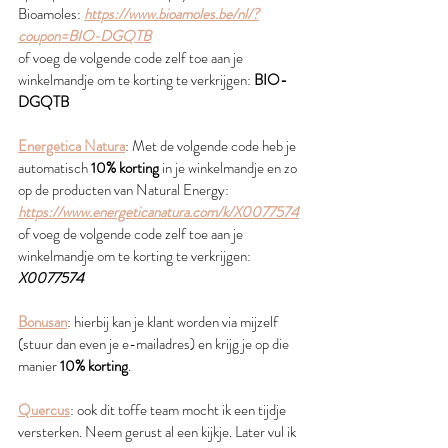
Bioamoles: 
https://www.bioamoles.be/nl/?
coupon=BIO-DGQTB
of voeg de volgende code zelf toe aan je 
winkelmandje om te korting te verkrijgen: 
BIO-
DGQTB
Energetica Natura
: Met de volgende code heb je 
automatisch 
10% korting
 in je winkelmandje en zo 
op de producten van Natural Energy: 
https://www.energeticanatura.com/k/X0077574
of voeg de volgende code zelf toe aan je 
winkelmandje om te korting te verkrijgen: 
X0077574
Bonusan
: hierbij kan je klant worden via mijzelf 
(stuur dan even je e-mailadres) en krijg je op die 
manier 
10% korting
. 
Quercus
: ook dit toffe team mocht ik een tijdje 
versterken. Neem gerust al een kijkje. Later vul ik 