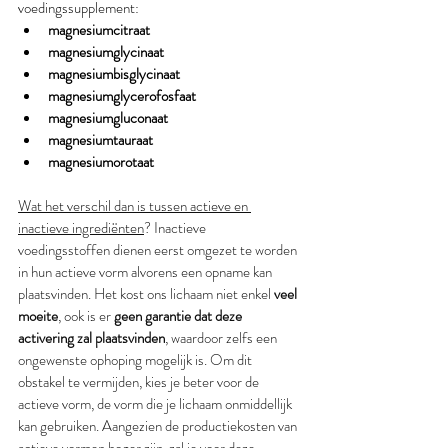
voedingssupplement:
magnesiumcitraat
magnesiumglycinaat
magnesiumbisglycinaat
magnesiumglycerofosfaat 
magnesiumgluconaat
magnesiumtauraat
magnesiumorotaat
Wat het verschil dan is tussen actieve en 
inactieve ingrediënten
? Inactieve 
voedingsstoffen dienen eerst omgezet te worden 
in hun actieve vorm alvorens een opname kan 
plaatsvinden. Het kost ons lichaam niet enkel 
veel 
moeite
, ook is er 
geen garantie dat deze 
activering zal plaatsvinden
, waardoor zelfs een 
ongewenste ophoping mogelijk is. Om dit 
obstakel te vermijden, kies je beter voor de 
actieve vorm, de vorm die je lichaam onmiddellijk 
kan gebruiken. Aangezien de productiekosten van 