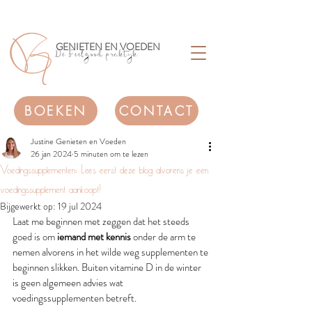
GENIETEN EN VOEDEN
Dé Feelgood praktijk
BOEKEN
CONTACT
Justine Genieten en Voeden
26 jan 2024
5 minuten om te lezen
Voedingssupplementen: Lees eerst deze blog alvorens je een
voedingssupplement aankoopt!
Bijgewerkt op:
19 jul 2024
Laat me beginnen met zeggen dat het steeds 
goed is om
 iemand met kennis 
onder de arm te 
nemen alvorens in het wilde weg supplementen te 
beginnen slikken. Buiten vitamine D in de winter 
is geen algemeen advies wat 
voedingssupplementen betreft. 