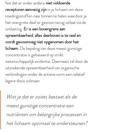
feit dat er onder andere 
niet voldoende 
receptoren aanwezig zijn
 in je lichaam om deze 
voedingsstoffen naar binnen te halen waardoor je 
het overgrote deel er gewoon terug uitlaat via de 
ontlasting. 
Er is een bovengrens aan 
opneembaarheid
, 
alles daarboven is te veel en 
wordt gewoonweg niet opgenomen door het 
lichaam
. De bepaling van deze meest gunstige 
concentratie is gebaseerd op strikt 
wetenschappelijk evidentie. Daarnaast zal door de 
uitstekende opneembaarheid van organische 
verbindingen onder de actieve vorm een relatief 
lagere dosis volstaan. 
Wist je dat er zoiets bestaat als de 
meest gunstige concentratie aan 
nutriënten om belangrijke processen in 
het lichaam optimaal te ondersteunen?