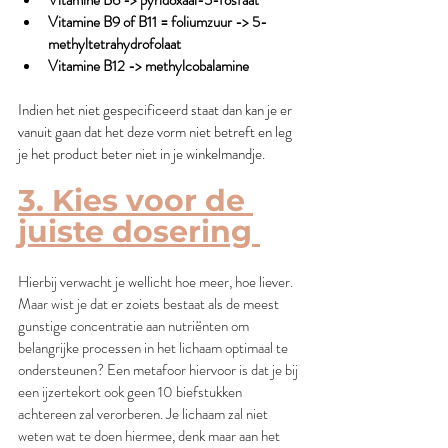
Vitamine B6 -> pyridoxaal-5-fosfaat
Vitamine B9 of B11 = foliumzuur -> 5-
methyltetrahydrofolaat
Vitamine B12 -> methylcobalamine
Indien het niet gespecificeerd staat dan kan je er 
vanuit gaan dat het deze vorm niet betreft en leg 
je het product beter niet in je winkelmandje. 
3. Kies voor de 
juiste dosering 
Hierbij verwacht je wellicht hoe meer, hoe liever. 
Maar wist je dat er zoiets bestaat als de meest 
gunstige concentratie aan nutriënten om 
belangrijke processen in het lichaam optimaal te 
ondersteunen? Een metafoor hiervoor is dat je bij 
een ijzertekort ook geen 10 biefstukken 
achtereen zal verorberen. Je lichaam zal niet 
weten wat te doen hiermee, denk maar aan het 