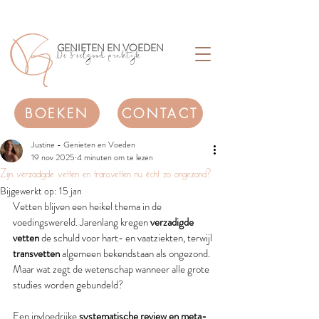
GENIETEN EN VOEDEN
Dé Feelgood praktijk
BOEKEN
CONTACT
Justine - Genieten en Voeden
19 nov 2025
4 minuten om te lezen
Zijn verzadigde vetten en transvetten nu écht zo ongezond?
Bijgewerkt op:
15 jan
Vetten blijven een heikel thema in de 
voedingswereld. Jarenlang kregen 
verzadigde 
vetten
 de schuld voor hart- en vaatziekten, terwijl 
transvetten
 algemeen bekendstaan als ongezond. 
Maar wat zegt de wetenschap wanneer alle grote 
studies worden gebundeld?
Een invloedrijke 
systematische review en meta-