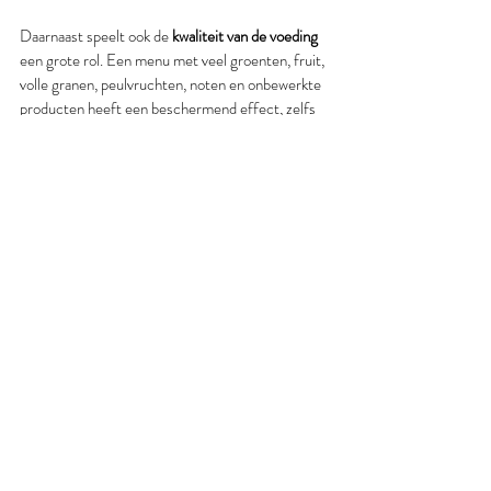
Daarnaast speelt ook de 
kwaliteit van de voeding
een grote rol. Een menu met veel groenten, fruit, 
volle granen, peulvruchten, noten en onbewerkte 
producten heeft een beschermend effect, zelfs 
als er af en toe minder voedzame keuzes tussen 
zitten. Omgekeerd maakt het vermijden van één 
zogenaamd “slecht” nutriënt weinig verschil als 
de rest van je eetpatroon weinig variatie of 
kwaliteit bevat.
6. Conclusie
Deze grote BMJ-studie toont dat:
Verzadigd vet 
niet rechtstreeks gelinkt
 is 
aan een verhoogd risico op hartziekten, 
sterfte of diabetes: dus ze moeten ook niet 
als "slechte vetten" te worden beschreven!
Transvetten 
wél sterk geassocieerd
 zijn met 
hartziekten en sterfte. 