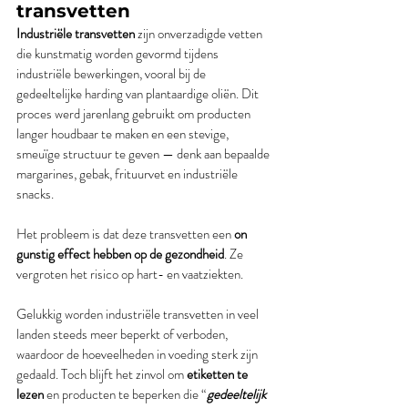
transvetten
Industriële transvetten
 zijn onverzadigde vetten 
die kunstmatig worden gevormd tijdens 
industriële bewerkingen, vooral bij de 
gedeeltelijke harding van plantaardige oliën. Dit 
proces werd jarenlang gebruikt om producten 
langer houdbaar te maken en een stevige, 
smeuïge structuur te geven — denk aan bepaalde 
margarines, gebak, frituurvet en industriële 
snacks.
Het probleem is dat deze transvetten een 
on 
gunstig effect hebben op de gezondheid
. Ze 
vergroten het risico op hart- en vaatziekten.
Gelukkig worden industriële transvetten in veel 
landen steeds meer beperkt of verboden, 
waardoor de hoeveelheden in voeding sterk zijn 
gedaald. Toch blijft het zinvol om 
etiketten te 
lezen
 en producten te beperken die “
gedeeltelijk 