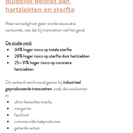
duidelijk gelinkt aan 
hartziekten en sterfte
Waar verzadigd vet geen sterke associatie 
vertoonde, was dat bij transvetten wél het geval.
De studie vond:
34% hoger risico op totale sterfte
28% hoger risico op sterfte door hartziekten
25–31% hoger risico op coronaire 
hartziekten
Dit verband werd vooral gezien bij 
industrieel 
geproduceerde transvetten
, zoals die voorkomen 
in:
ultra-bewerkte snacks
margarine 
fastfood
commerciële bakproducten
geharde vetten