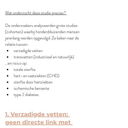
Wat onderzocht deze studie precies? 
De onderzoekers analyseerden grote studies 
(cohorten) waarbij honderdduizenden mensen 
jarenlang werden opgevolgd. Ze keken naar de 
relatie tussen:
verzadigde vetten
transvetten (industrieel en natuurlijk)
…en risico op:
totale sterfte
hart- en vaatziekten (CHD)
sterfte door hartziekten
ischemische beroerte
type 2 diabetes
1. Verzadigde vetten: 
geen directe link met 