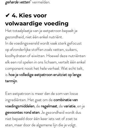
geharde vetten
” vermelden.
✔ 4. Kies voor 
volwaardige voeding
Het totaalplaatje van je eetpatroon bepaalt je 
gezondheid, niet één enkel nutriënt.
In de voedingswereld wordt vaak sterk gefocust 
op afzonderlijke stoffen zoals vetten, suikers, 
koolhydraten of eiwitten. Hoewel deze nutriënten 
elk een rol spelen in ons lichaam, vertelt één enkel 
component nooit het hele verhaal. Wat echt telt, 
is 
hoe je volledige eetpatroon eruitziet op lange 
termijn
.
Een eetpatroon is meer dan de som van losse 
ingrediënten. Het gaat om de 
combinatie van 
voedingsmiddelen
, de 
regelmaat
, de 
variatie
, en je 
gewoontes rond eten
. Je gezondheid wordt dus 
niet bepaald door één keer iets vet of zoet te 
eten, maar door de algemene lijn die je volgt.