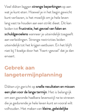
Veel diëten leggen
 strenge beperkingen
 op aan 
wat je kunt eten. Hoewel je in het begin gewicht 
kunt verliezen, is het moeilijk om je hele leven 
lang vast te houden aan een strikt dieet. Dit kan 
leiden tot 
frustratie, het gevoel van falen en 
schuldgevoelens 
wanneer je uiteindelijk toegeeft 
aan verleidingen. Strenge restricties leiden 
uiteindelijk tot het krijgen eetbuien. En het blijft 
niet bij 1 koekje door het "foert-gevoel" dat je dan 
ervaart. 
Gebrek aan 
langetermijnplanning
Diëten zijn gericht op 
snelle resultaten en missen 
een plan voor de lange termijn
. Het is belangrijk 
om een gezonde haalbare levensstijl na te streven 
die je gedurende je hele leven kunt en vooral wilt 
volhouden. Het maken van 
kleine, geleidelijke 