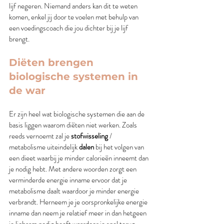
lijf negeren. Niemand anders kan dit te weten 
komen, enkel jij door te voelen met behulp van 
een voedingscoach die jou dichter bij je lijf 
brengt. 
Diëten brengen 
biologische systemen in 
de war
Er zijn heel wat biologische systemen die aan de 
basis liggen waarom diëten niet werken. Zoals 
reeds vernoemt zal je 
stofwisseling
 / 
metabolisme uiteindelijk 
dalen
 bij het volgen van 
een dieet waarbij je minder calorieën inneemt dan 
je nodig hebt. Met andere woorden zorgt een 
verminderde energie inname ervoor dat je 
metabolisme daalt waardoor je minder energie 
verbrandt. Herneem je je oorspronkelijke energie 
inname dan neem je relatief meer in dan hetgeen 