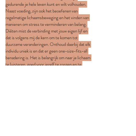
gedurende je hele leven kunt en wilt volhouden. 
Naast voeding, zijn ook het beoefenen van 
regelmatige lichaamsbeweging en het vinden van 
manieren om stress te verminderen van belang. 
Diëten mist de verbinding met jouw eigen lijf en 
dat is volgens mij de kern om te komen tot 
duurzame veranderingen. Onthoud daarbij dat elk 
individu uniek is en dat er geen one-size-fits-all 
benadering is. Het is belangrijk om naar je lichaam 
te luisteren, goed voor jezelf te zorgen en te 
streven naar een gezonde en gebalanceerde 
levensstijl die voor jou werkt op de lange termijn 
in plaats van te streven naar snelle resultaten. Ik 
help je graag!
Laat me dus duidelijk stellen: wil jij werken aan 
jezelf, dan kan dat zeker er zijn andere 
mogelijkheden die duurzamer zijn dan diëten. Ben 
je benieuwd? Kom langs voor een vrijblijvend 
kennismakingsgesprek, dan licht ik het graag voor 