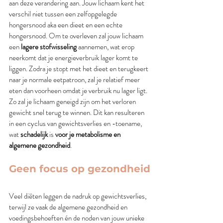
aan deze verandering aan. Jouw lichaam kent het 
verschil niet tussen een zelfopgelegde 
hongersnood aka een dieet en een echte 
hongersnood. Om te overleven zal jouw lichaam 
een
 lagere stofwisseling
 aannemen, wat erop 
neerkomt dat je energieverbruik lager komt te 
liggen. Zodra je stopt met het dieet en terugkeert 
naar je normale eetpatroon, zal je relatief meer 
eten dan voorheen omdat je verbruik nu lager ligt. 
Zo zal je lichaam geneigd zijn om het verloren 
gewicht snel terug te winnen. Dit kan resulteren 
in een cyclus van gewichtsverlies en -toename, 
wat 
schadelijk
 is 
voor je metabolisme en 
algemene gezondheid
.
Geen focus op gezondheid
Veel diëten leggen de nadruk op gewichtsverlies, 
terwijl ze vaak de algemene gezondheid en 
voedingsbehoeften én de noden van jouw unieke 