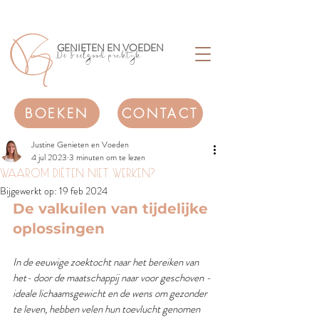
GENIETEN EN VOEDEN
Dé Feelgood praktijk
BOEKEN
CONTACT
Justine Genieten en Voeden
4 jul 2023
3 minuten om te lezen
WAAROM DIËTEN NIET WERKEN?
Bijgewerkt op:
19 feb 2024
De valkuilen van tijdelijke 
oplossingen
In de eeuwige zoektocht naar het bereiken van 
het- door de maatschappij naar voor geschoven - 
ideale lichaamsgewicht en de wens om gezonder 
te leven, hebben velen hun toevlucht genomen 