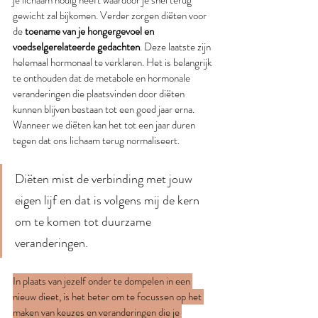
je lichaam nodig heeft waardoor je snel terug 
gewicht zal bijkomen. Verder zorgen diëten voor 
de 
toename van je hongergevoel en 
voedselgerelateerde gedachten
. Deze laatste zijn 
helemaal hormonaal te verklaren. Het is belangrijk 
te onthouden dat de metabole en hormonale 
veranderingen die plaatsvinden door diëten 
kunnen blijven bestaan tot een goed jaar erna. 
Wanneer we diëten kan het tot een jaar duren 
tegen dat ons lichaam terug normaliseert. 
Diëten mist de verbinding met jouw 
eigen lijf en dat is volgens mij de kern 
om te komen tot duurzame 
veranderingen. 
In plaats van jezelf onder te dompelen in een 
nieuw dieet, is het beter om te focussen op het 
maken van keuzes en veranderingen die je 